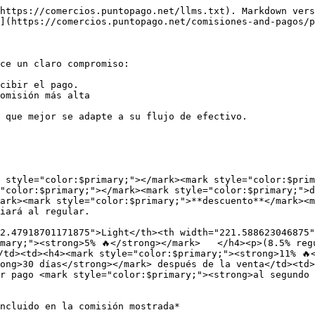
https://comercios.puntopago.net/llms.txt). Markdown vers
](https://comercios.puntopago.net/comisiones-and-pagos/p
ce un claro compromiso:

cibir el pago.

omisión más alta

 que mejor se adapte a su flujo de efectivo.

 style="color:$primary;"></mark><mark style="color:$prim
"color:$primary;"></mark><mark style="color:$primary;">d
ark><mark style="color:$primary;">**descuento**</mark><m
iará al regular.

2.47918701171875">Light</th><th width="221.588623046875
mary;"><strong>5% 🔥</strong></mark>   </h4><p>(8.5% reg
/td><td><h4><mark style="color:$primary;"><strong>11% 🔥
ong>30 días</strong></mark> después de la venta</td><td>
r pago <mark style="color:$primary;"><strong>al segundo 
ncluido en la comisión mostrada*
