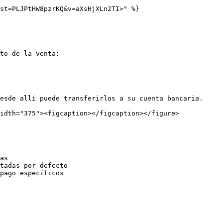
st=PLJPtHW8pzrKQ&v=aXsHjXLn2TI>" %}

to de la venta:

esde allí puede transferirlos a su cuenta bancaria.

idth="375"><figcaption></figcaption></figure>

as

tadas por defecto

pago específicos
