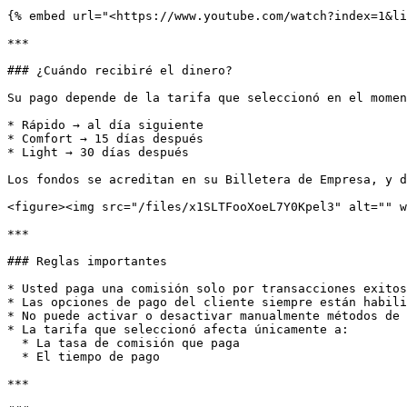
{% embed url="<https://www.youtube.com/watch?index=1&li
***

### ¿Cuándo recibiré el dinero?

Su pago depende de la tarifa que seleccionó en el momen
* Rápido → al día siguiente

* Comfort → 15 días después

* Light → 30 días después

Los fondos se acreditan en su Billetera de Empresa, y d
<figure><img src="/files/x1SLTFooXoeL7Y0Kpel3" alt="" w
***

### Reglas importantes

* Usted paga una comisión solo por transacciones exitos
* Las opciones de pago del cliente siempre están habili
* No puede activar o desactivar manualmente métodos de 
* La tarifa que seleccionó afecta únicamente a:

  * La tasa de comisión que paga

  * El tiempo de pago

***
