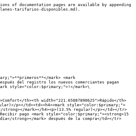
ions of documentation pages are available by appending 
lanes-tarifarios-disponibles.md).

ary;">**primeros**</mark> <mark 
espués del registro los nuevos comerciantes pagan 
ark style="color:$primary;">!</mark>\

">Comfort</th><th width="221.65087890625">Rápido</th>
ular)</p></td><td><h4><mark style="color:$primary;">
</strong></mark></h4><p>(13.5% regular)</p></td></tr>
Recibir pago <mark style="color:$primary;"><strong>15 
día</strong></mark> después de la compra</td></tr>