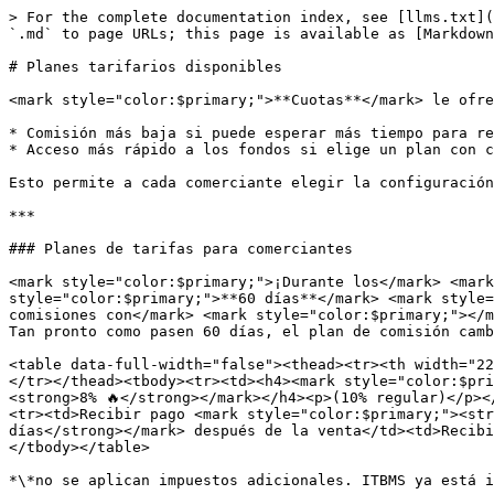
> For the complete documentation index, see [llms.txt](
`.md` to page URLs; this page is available as [Markdown
# Planes tarifarios disponibles

<mark style="color:$primary;">**Cuotas**</mark> le ofre
* Comisión más baja si puede esperar más tiempo para re
* Acceso más rápido a los fondos si elige un plan con c
Esto permite a cada comerciante elegir la configuración
***

### Planes de tarifas para comerciantes

<mark style="color:$primary;">¡Durante los</mark> <mark
style="color:$primary;">**60 días**</mark> <mark style=
comisiones con</mark> <mark style="color:$primary;"></m
Tan pronto como pasen 60 días, el plan de comisión camb
<table data-full-width="false"><thead><tr><th width="22
</tr></thead><tbody><tr><td><h4><mark style="color:$pri
<strong>8% 🔥</strong></mark></h4><p>(10% regular)</p><
<tr><td>Recibir pago <mark style="color:$primary;"><str
días</strong></mark> después de la venta</td><td>Recibi
</tbody></table>

*\*no se aplican impuestos adicionales. ITBMS ya está i